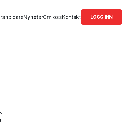
rsholdere
Nyheter
Om oss
Kontakt
LOGG INN
g