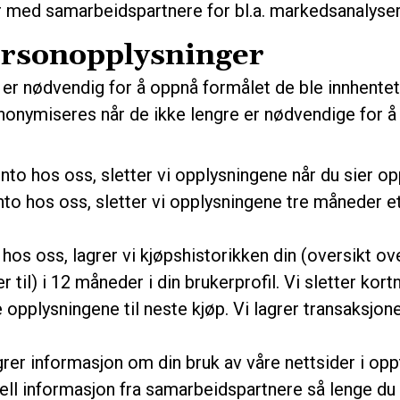
r med samarbeidspartnere for bl.a. markedsanalyser 
personopplysninger
er nødvendig for å oppnå formålet de ble innhentet f
anonymiseres når de ikke lengre er nødvendige for å
nto hos oss, sletter vi opplysningene når du sier opp
to hos oss, sletter vi opplysningene tre måneder et
os oss, lagrer vi kjøpshistorikken din (oversikt over
tter til) i 12 måneder i din brukerprofil. Vi sletter k
opplysningene til neste kjøp. Vi lagrer transaksjoner
grer informasjon om din bruk av våre nettsider i opp
ell informasjon fra samarbeidspartnere så lenge du 