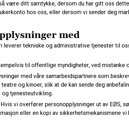
så være ditt samtykke, dersom du har gitt oss dett
rukerkonto hos oss, eller dersom vi sender deg ma
opplysninger med
everer tekniske og administrative tjenester til oss
eksempelvis til offentlige myndigheter, ved mistanke
ysninger med våre samarbeidspartnere som beskreve
eatre og kinoer, slik at de kan sende deg anbefali
 og tjenesteutvikling.
 Hvis vi overfører personopplysninger ut av EØS, s
rmasjon eller en kopi av sikkerhetsmekanismene vi b