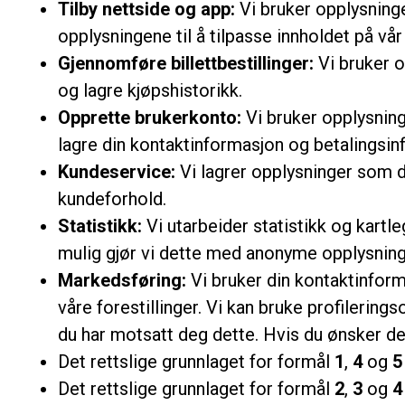
Tilby nettside og app:
Vi bruker opplysninge
opplysningene til å tilpasse innholdet på vår 
Gjennomføre billettbestillinger:
Vi bruker o
og lagre kjøpshistorikk.
Opprette brukerkonto:
Vi bruker opplysning
lagre din kontaktinformasjon og betalingsinf
Kundeservice:
Vi lagrer opplysninger som d
kundeforhold.
Statistikk:
Vi utarbeider statistikk og kartl
mulig gjør vi dette med anonyme opplysninger,
Markedsføring:
Vi bruker din kontaktinfor
våre forestillinger. Vi kan bruke profileri
du har motsatt deg dette. Hvis du ønsker de
Det rettslige grunnlaget for formål
1
,
4
og
5
Det rettslige grunnlaget for formål
2
,
3
og
4