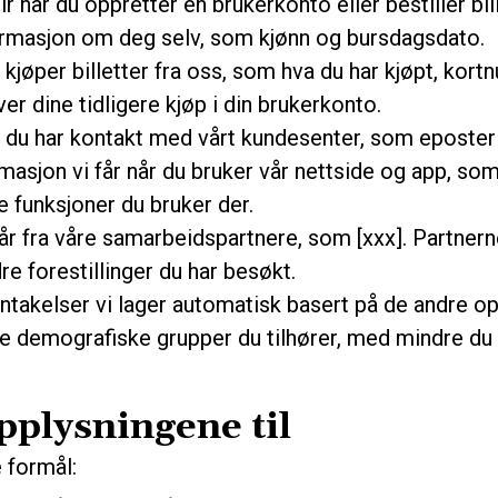
 når du oppretter en brukerkonto eller bestiller bi
ormasjon om deg selv, som kjønn og bursdagsdato.
u kjøper billetter fra oss, som hva du har kjøpt, ko
er dine tidligere kjøp i din brukerkonto.
r du har kontakt med vårt kundesenter, som eposte
masjon vi får når du bruker vår nettside og app, som 
e funksjoner du bruker der.
år fra våre samarbeidspartnere, som [xxx]. Partnern
re forestillinger du har besøkt.
takelser vi lager automatisk basert på de andre op
ke demografiske grupper du tilhører, med mindre du 
pplysningene til
 formål: